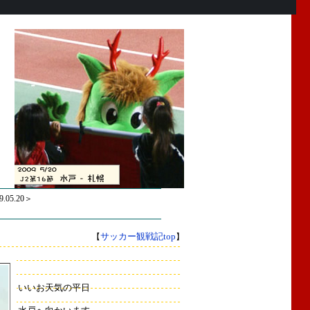
.05.20＞
サッカー観戦記top
【
】
いいお天気の平日