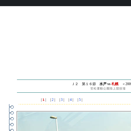
Ｊ２ 第１６節
水戸 vs
札幌
＜2009
笠松運動公園陸上競技場
|
| |
2
| |
3
| |
4
| |
5
|
1