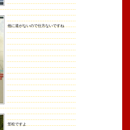
他に道がないので仕方ないですね
笠松ですよ