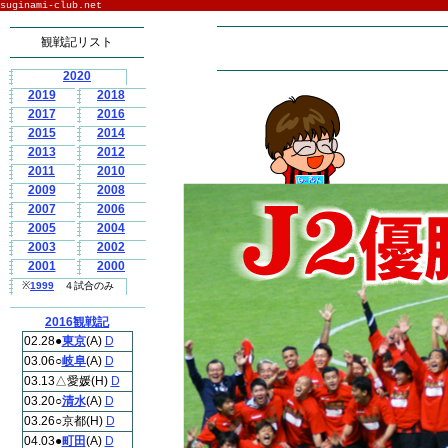
suginami-club.net
観戦記リスト
2020
2019
2018
2017
2016
2015
2014
2013
2012
2011
2010
2009
2008
2007
2006
2005
2004
2003
2002
2001
2000
※
1999
４試合のみ
2016観戦記
02.28●
東京
(A)
D
03.06○
岐阜
(A)
D
03.13△愛媛(H)
D
03.20○
清水
(A)
D
03.26○京都(H)
D
04.03●
町田
(A)
D