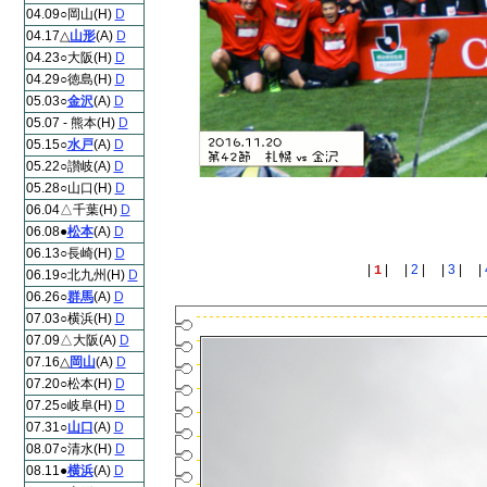
04.09○岡山(H)
D
04.17△
山形
(A)
D
04.23○大阪(H)
D
04.29○徳島(H)
D
05.03○
金沢
(A)
D
05.07 - 熊本(H)
D
05.15○
水戸
(A)
D
05.22○讃岐(A)
D
05.28○山口(H)
D
06.04△千葉(H)
D
06.08●
松本
(A)
D
06.13○長崎(H)
D
|
| |
2
| |
3
| |
1
06.19○北九州(H)
D
06.26○
群馬
(A)
D
07.03○横浜(H)
D
07.09△大阪(A)
D
07.16△
岡山
(A)
D
07.20○松本(H)
D
07.25○岐阜(H)
D
07.31○
山口
(A)
D
08.07○清水(H)
D
08.11●
横浜
(A)
D