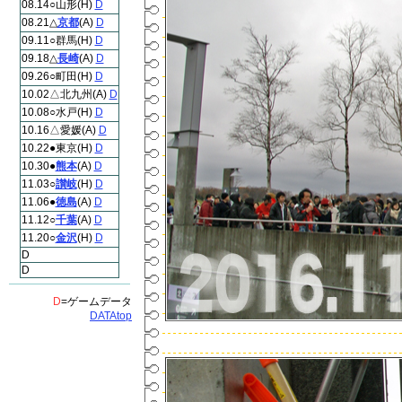
08.14○山形(H)
D
08.21△
京都
(A)
D
09.11○群馬(H)
D
09.18△
長崎
(A)
D
09.26○町田(H)
D
10.02△北九州(A)
D
10.08○水戸(H)
D
10.16△愛媛(A)
D
10.22●東京(H)
D
10.30●
熊本
(A)
D
11.03○
讃岐
(H)
D
11.06●
徳島
(A)
D
11.12○
千葉
(A)
D
11.20○
金沢
(H)
D
D
D
D
=ゲームデータ
DATAtop