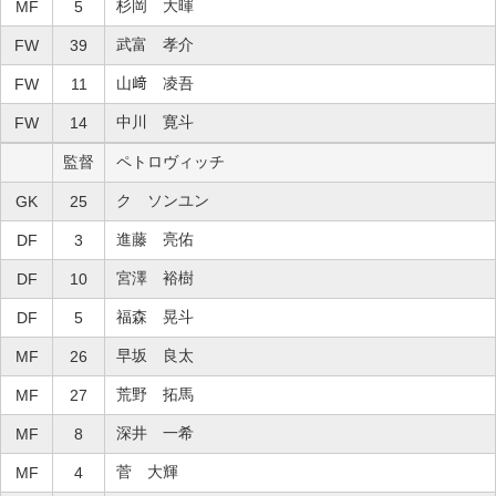
杉岡 大暉
MF
5
武富 孝介
FW
39
山﨑 凌吾
FW
11
中川 寛斗
FW
14
監督
ペトロヴィッチ
ク ソンユン
GK
25
進藤 亮佑
DF
3
宮澤 裕樹
DF
10
福森 晃斗
DF
5
早坂 良太
MF
26
荒野 拓馬
MF
27
深井 一希
MF
8
菅 大輝
MF
4