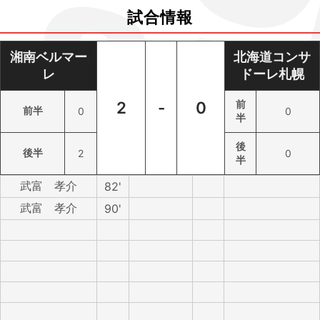
試合情報
湘南ベルマー
北海道コンサ
レ
ドーレ札幌
2
-
0
前
前半
0
0
半
後
後半
2
0
半
武富 孝介
82'
武富 孝介
90'