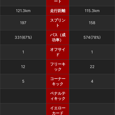
ート
121.3km
走行距離
115.3km
スプリン
197
158
ト
パス（成
331(67%)
574(78%)
功率）
オフサイ
1
1
ド
フリーキ
12
22
ック
コーナー
5
4
キック
ペナルテ
ィキック
イエロー
カード