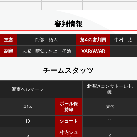
審判情報
主審
岡部 拓人
第4の審判員
中村 太
副審
大塚 晴弘 , 村上 孝治
VAR/AVAR
チームスタッツ
北海道コンサドーレ札
湘南ベルマーレ
幌
ボール保
41%
59%
持率
10
シュート
11
枠内シュ
5
2