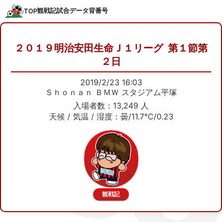
観戦記
試合データ
背番号
TOP
２０１９明治安田生命Ｊ１リーグ 第１節第
２日
2019/2/23 16:03
Ｓｈｏｎａｎ ＢＭＷ スタジアム平塚
入場者数：13,249 人
天候 / 気温 / 湿度：曇/11.7℃/0.23
観戦記