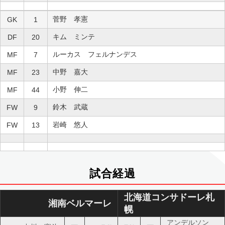
菅野 孝憲
GK
1
キム ミンテ
DF
20
ルーカス フェルナンデス
MF
7
中野 嘉大
MF
23
小野 伸二
MF
44
鈴木 武蔵
FW
9
岩崎 悠人
FW
13
試合経過
北海道コンサドーレ札
湘南ベルマーレ
幌
アンデルソン