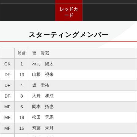
レッドカ
ード
スターティングメンバー
監督
曺 貴裁
秋元 陽太
GK
1
山根 視来
DF
13
坂 圭祐
DF
4
大野 和成
DF
8
岡本 拓也
MF
6
松田 天馬
MF
18
齊藤 未月
MF
16