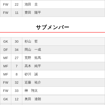
池田 圭
FW
22
豊田 陽平
FW
11
サブメンバー
杉山 哲
GK
30
岡山 一成
DF
34
荒野 拓馬
MF
27
高木 純平
MF
7
砂川 誠
MF
8
近藤 祐介
FW
32
榊 翔太
FW
33
奥田 達朗
GK
12