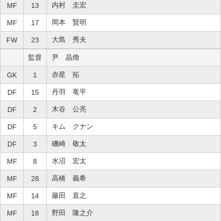
内村 圭宏
MF
13
岡本 賢明
MF
17
大島 秀夫
FW
23
監督
尹 晶煥
赤星 拓
GK
1
丹羽 竜平
DF
15
木谷 公亮
DF
2
キム クナン
DF
5
磯崎 敬太
DF
3
水沼 宏太
MF
8
高橋 義希
MF
28
藤田 直之
MF
14
野田 隆之介
MF
18