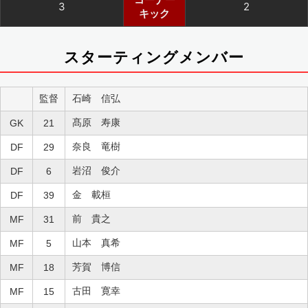
3
2
キック
スターティングメンバー
監督
石崎 信弘
髙原 寿康
GK
21
奈良 竜樹
DF
29
岩沼 俊介
DF
6
金 載桓
DF
39
前 貴之
MF
31
山本 真希
MF
5
芳賀 博信
MF
18
古田 寛幸
MF
15