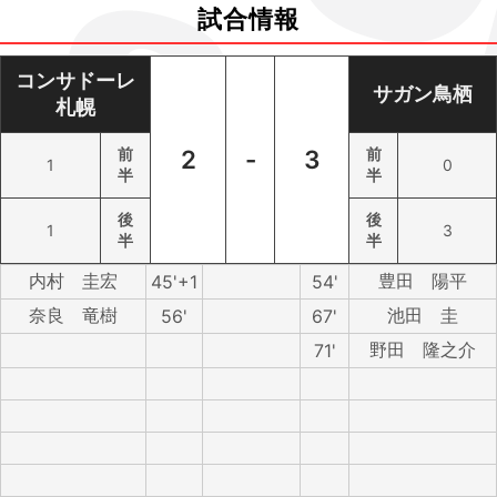
試合情報
コンサドーレ
サガン鳥栖
札幌
前
2
-
3
前
1
0
半
半
後
後
1
3
半
半
内村 圭宏
豊田 陽平
45'+1
54'
奈良 竜樹
池田 圭
56'
67'
野田 隆之介
71'