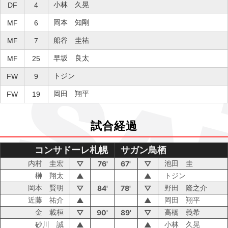
小林 久晃
DF
4
岡本 知剛
MF
6
船谷 圭祐
MF
7
早坂 良太
MF
25
トジン
FW
9
岡田 翔平
FW
19
試合経過
コンサドーレ札幌
サガン鳥栖
内村 圭宏
池田 圭
▽
76'
67'
▽
榊 翔太
トジン
▲
▲
岡本 賢明
野田 隆之介
▽
84'
78'
▽
近藤 祐介
岡田 翔平
▲
▲
金 載桓
高橋 義希
▽
90'
89'
▽
砂川 誠
小林 久晃
▲
▲