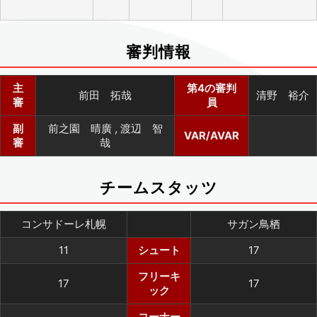
審判情報
主
第4の審判
前田 拓哉
清野 裕介
審
員
副
前之園 晴廣 , 渡辺 智
VAR/AVAR
審
哉
チームスタッツ
コンサドーレ札幌
サガン鳥栖
11
シュート
17
フリーキ
17
17
ック
コーナー