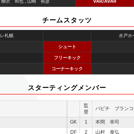
柳沢 和也 , 山崎 裕彦
VAR/AVAR
チームスタッツ
レ札幌
水戸ホ
シュート
フリーキック
コーナーキック
スターティングメンバー
監
バビチ ブランコ
督
GK
1
本間 幸司
DF
2
山村 泰弘