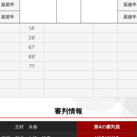
延前半
延後半
延前半
延後半
14'
26'
67'
69'
71'
審判情報
北村 央春
第4の審判員