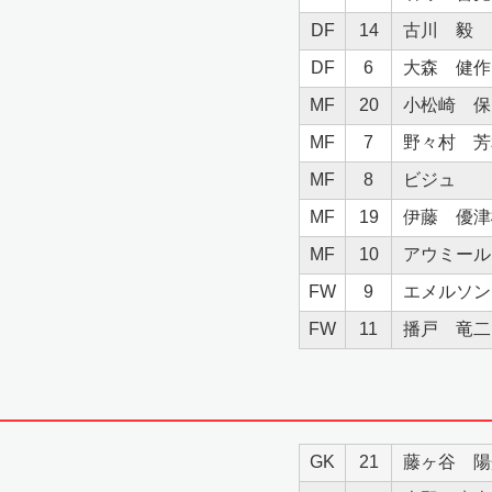
DF
14
古川 毅
DF
6
大森 健作
MF
20
小松崎 保
MF
7
野々村 芳
MF
8
ビジュ
MF
19
伊藤 優津
MF
10
アウミール
FW
9
エメルソン
FW
11
播戸 竜二
GK
21
藤ヶ谷 陽