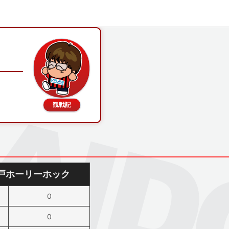
観戦記
戸ホーリーホック
0
0