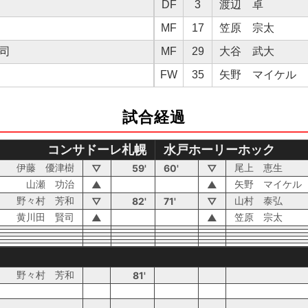
DF
3
渡辺 卓
MF
17
笠原 宗太
司
MF
29
大谷 武大
FW
35
矢野 マイケル
試合経過
コンサドーレ札幌
水戸ホーリーホック
伊藤 優津樹
尾上 恵生
▽
59'
60'
▽
山瀬 功治
矢野 マイケル
▲
▲
野々村 芳和
山村 泰弘
▽
82'
71'
▽
黄川田 賢司
笠原 宗太
▲
▲
野々村 芳和
81'