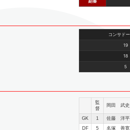
副審
コンサドー
19
18
5
監
岡田 武史
督
GK
1
佐藤 洋平
DF
5
名塚 善寛