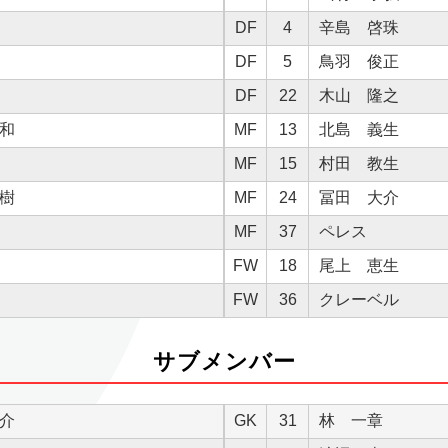
DF
4
辛島 啓珠
DF
5
鳥羽 俊正
DF
22
木山 隆之
和
MF
13
北島 義生
MF
15
村田 教生
樹
MF
24
冨田 大介
MF
37
ペレス
FW
18
尾上 恵生
FW
36
クレーベル
サブメンバー
介
GK
31
林 一章