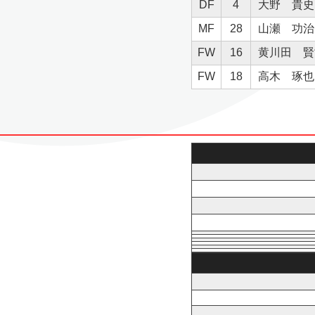
DF
4
大野 貴史
MF
28
山瀬 功治
FW
16
黄川田 賢
FW
18
高木 琢也