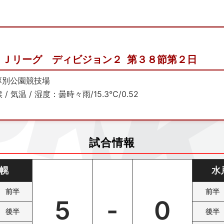
０Ｊリーグ ディビジョン２ 第３８節第２日
厚別公園競技場
 / 気温 / 湿度：曇時々雨/15.3℃/0.52
試合情報
幌
水
前半
前半
5
-
0
後半
後半