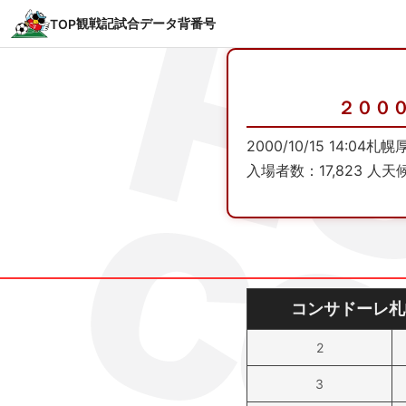
観戦記
試合データ
背番号
TOP
２００
2000/10/15 14:04
札幌
入場者数：17,823 人
天候
コンサドーレ札
2
3