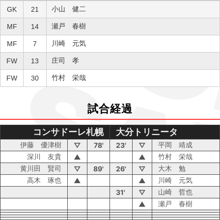
小山 健二
GK
21
瀬戸 春樹
MF
14
川崎 元気
MF
7
庄司 孝
FW
13
竹村 栄哉
FW
30
試合経過
コンサドーレ札幌
大分トリニータ
伊藤 優津樹
平岡 靖成
▽
78'
23'
▽
深川 友貴
竹村 栄哉
▲
▲
黄川田 賢司
大木 勉
▽
89'
26'
▽
高木 琢也
川崎 元気
▲
▲
山崎 哲也
31'
▽
瀬戸 春樹
▲