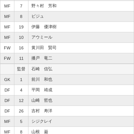
野々村 芳和
MF
7
ビジュ
MF
8
伊藤 優津樹
MF
19
アウミール
MF
10
黄川田 賢司
FW
16
播戸 竜二
FW
11
監督
石崎 信弘
前川 和也
GK
1
平岡 靖成
DF
4
山崎 哲也
DF
12
吉村 寿洋
DF
26
シジクレイ
MF
5
山根 巌
MF
8