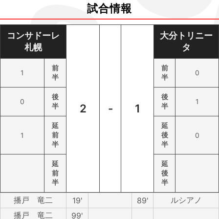
試合情報
コンサドーレ
大分トリニー
札幌
タ
前
前
1
0
半
半
後
後
0
1
半
2
-
1
半
延
延
前
後
1
0
半
半
延
延
前
後
半
半
播戸 竜二
ルシアノ
19'
89'
播戸 竜二
99'