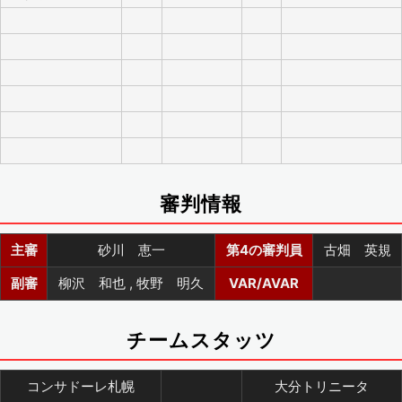
審判情報
主審
砂川 恵一
第4の審判員
古畑 英規
副審
柳沢 和也 , 牧野 明久
VAR/AVAR
チームスタッツ
コンサドーレ札幌
大分トリニータ