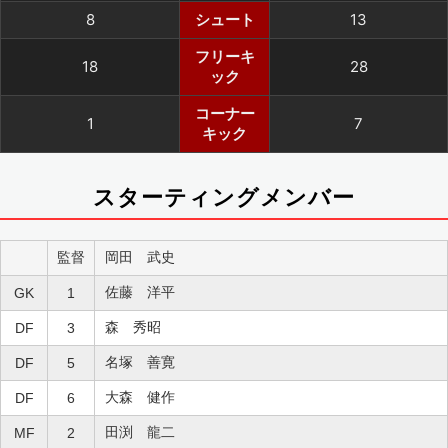
8
シュート
13
フリーキ
18
28
ック
コーナー
1
7
キック
スターティングメンバー
監督
岡田 武史
佐藤 洋平
GK
1
森 秀昭
DF
3
名塚 善寛
DF
5
大森 健作
DF
6
田渕 龍二
MF
2