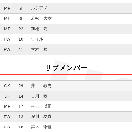
ルシアノ
MF
9
若松 大樹
MF
6
加地 亮
MF
22
ウィル
FW
10
大木 勉
FW
11
サブメンバー
井上 敦史
GK
29
古川 毅
DF
14
村主 博正
MF
17
深川 友貴
FW
13
高木 琢也
FW
18