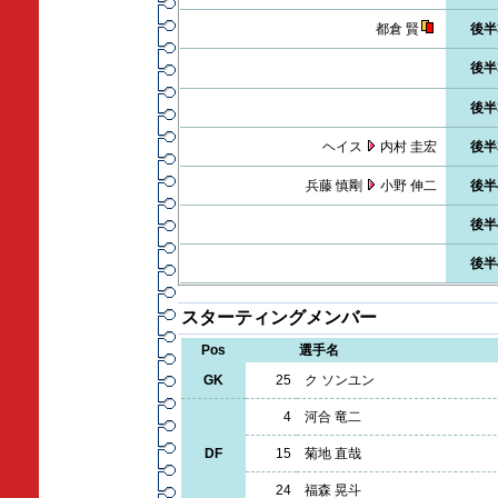
都倉 賢
後半
後半
後半
ヘイス
内村 圭宏
後半
兵藤 慎剛
小野 伸二
後半
後半
後半
スターティングメンバー
Pos
選手名
GK
25
ク ソンユン
4
河合 竜二
DF
15
菊地 直哉
24
福森 晃斗