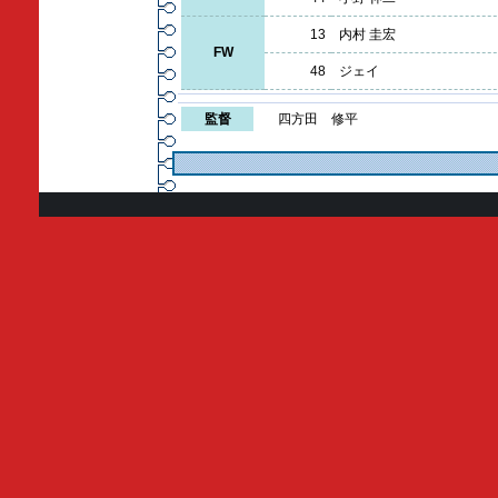
13
内村 圭宏
FW
48
ジェイ
監督
四方田 修平