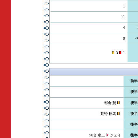
1
11
4
0
3
1
前半
後半
都倉 賢
後半
荒野 拓馬
後半
後半
河合 竜二
ジェイ
後半