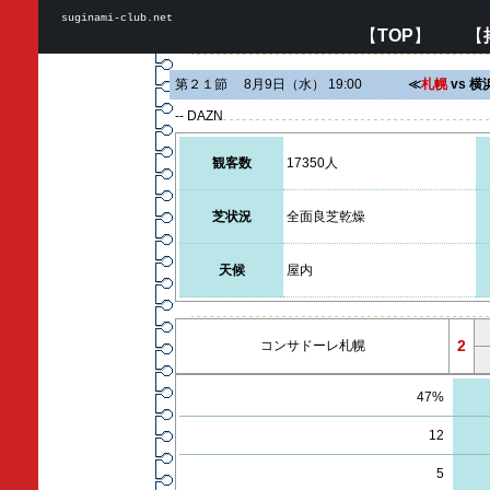
suginami-club.net
【
TOP
】 【
第２１節 8月9日（水） 19:00
≪
札幌
vs 横
-- DAZN
観客数
17350人
芝状況
全面良芝乾燥
天候
屋内
2
コンサドーレ札幌
47%
12
5