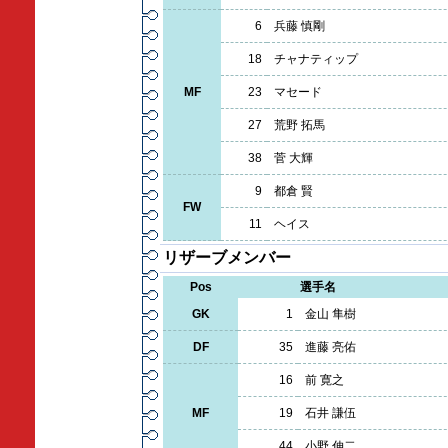
6
兵藤 慎剛
18
チャナティップ
MF
23
マセード
27
荒野 拓馬
38
菅 大輝
9
都倉 賢
FW
11
ヘイス
リザーブメンバー
Pos
選手名
GK
1
金山 隼樹
DF
35
進藤 亮佑
16
前 寛之
MF
19
石井 謙伍
44
小野 伸二