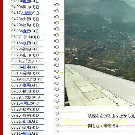
04.03●
町田
(A)
D
04.09○岡山(H)
D
04.17△
山形
(A)
D
04.23○大阪(H)
D
04.29○徳島(H)
D
05.03○
金沢
(A)
D
05.07 - 熊本(H)
D
05.15○
水戸
(A)
D
05.22○讃岐(A)
D
05.28○山口(H)
D
06.04△千葉(H)
D
06.08●
松本
(A)
D
06.13○長崎(H)
D
06.19○北九州(H)
D
06.26○
群馬
(A)
D
07.03○横浜(H)
D
07.09△大阪(A)
D
07.16△
岡山
(A)
D
07.20○松本(H)
D
07.25○岐阜(H)
D
噴煙をあげる山を上から見
07.31○
山口
(A)
D
間もなく着陸です
08.07○清水(H)
D
08.11●
横浜
(A)
D