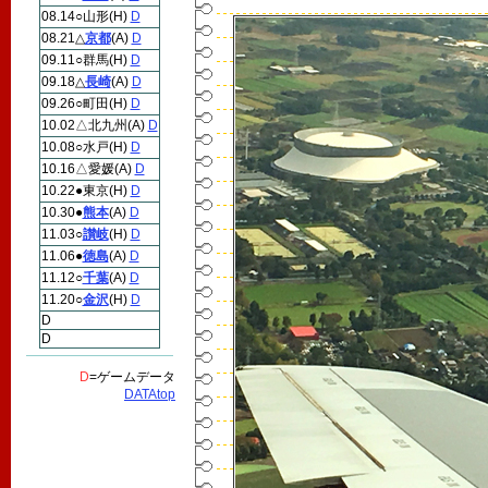
08.14○山形(H)
D
08.21△
京都
(A)
D
09.11○群馬(H)
D
09.18△
長崎
(A)
D
09.26○町田(H)
D
10.02△北九州(A)
D
10.08○水戸(H)
D
10.16△愛媛(A)
D
10.22●東京(H)
D
10.30●
熊本
(A)
D
11.03○
讃岐
(H)
D
11.06●
徳島
(A)
D
11.12○
千葉
(A)
D
11.20○
金沢
(H)
D
D
D
D
=ゲームデータ
DATAtop