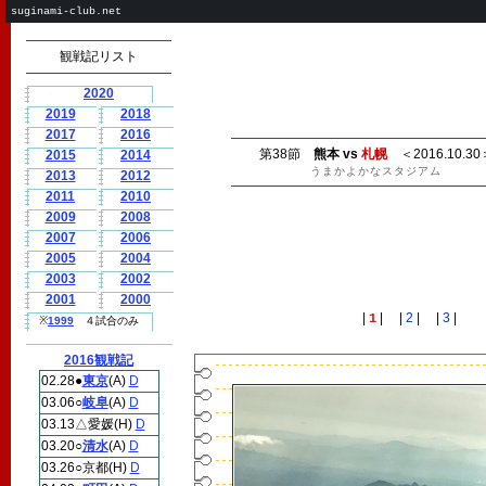
suginami-club.net
観戦記リスト
2020
2019
2018
2017
2016
第38節
熊本 vs
札幌
＜2016.10.30
2015
2014
うまかよかなスタジアム
2013
2012
2011
2010
2009
2008
2007
2006
2005
2004
2003
2002
2001
2000
|
| |
2
| |
3
|
1
※
1999
４試合のみ
2016観戦記
02.28●
東京
(A)
D
03.06○
岐阜
(A)
D
03.13△愛媛(H)
D
03.20○
清水
(A)
D
03.26○京都(H)
D